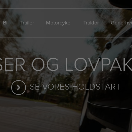
Bil
Trailer
Motorcykel
Traktor
Generhve
SER OG LOVPA
SE VORES HOLDSTART