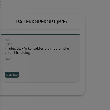
E
TRAILERKØREKORT (B/E)