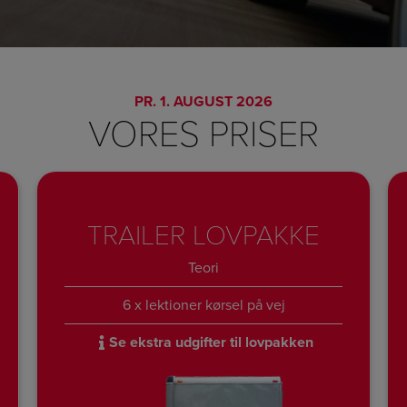
PR. 1. AUGUST 2026
VORES PRISER
TRAILER LOVPAKKE
Teori
6 x lektioner kørsel på vej
Se ekstra udgifter til lovpakken