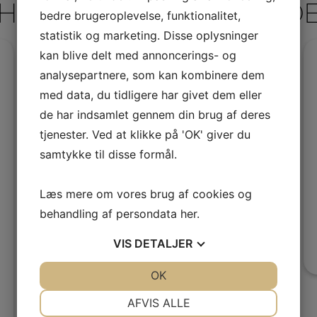
HOLDSTARTER – BRAND
bedre brugeroplevelse, funktionalitet,
statistik og marketing. Disse oplysninger
kan blive delt med annoncerings- og
MOTORCYKELKØREKORT (A)
analysepartnere, som kan kombinere dem
med data, du tidligere har givet dem eller
de har indsamlet gennem din brug af deres
tjenester. Ved at klikke på 'OK' giver du
samtykke til disse formål.
Læs mere om vores brug af cookies og
behandling af persondata
her
.
VIS
DETALJER
JA
NEJ
OK
JA
NEJ
NØDVENDIGE
PRÆFERENCER
AFVIS ALLE