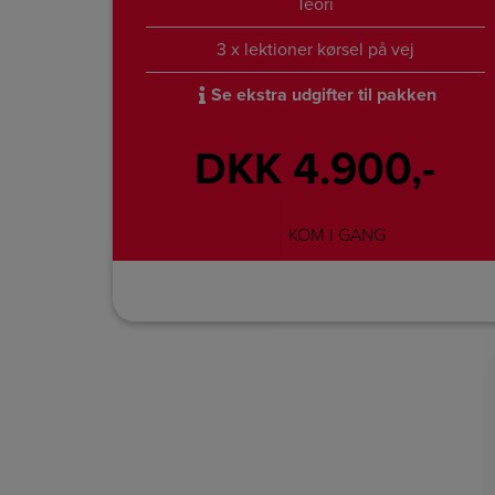
Teori
3 x lektioner kørsel på vej
Se ekstra udgifter til pakken
DKK 4.900,-
KOM I GANG