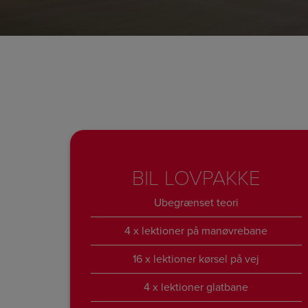
BIL LOVPAKKE
Ubegrænset teori
4 x lektioner på manøvrebane
16 x lektioner kørsel på vej
4 x lektioner glatbane