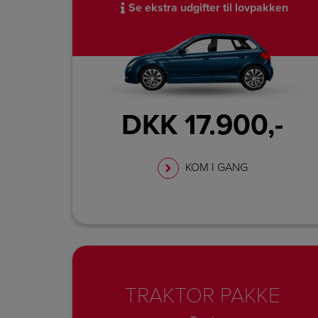
Se ekstra udgifter til lovpakken
DKK 17.900,-
KOM I GANG
TRAKTOR PAKKE