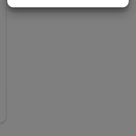
JA
NEJ
JA
NEJ
MARKETING
STATISTIK