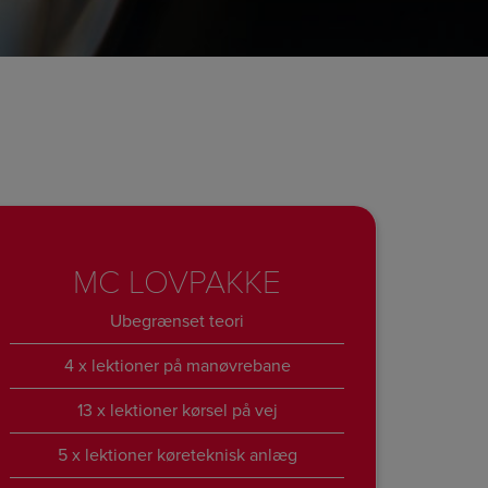
MC LOVPAKKE
Ubegrænset teori
4 x lektioner på manøvrebane
13 x lektioner kørsel på vej
5 x lektioner køreteknisk anlæg