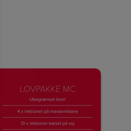
LOVPAKKE MC
Ubegrænset teori
4 x lektioner på manøvrebane
13 x lektioner kørsel på vej