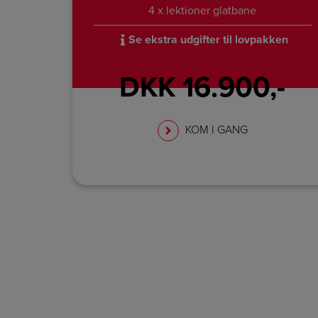
4 x lektioner glatbane
Se ekstra udgifter til lovpakken
DKK 16.900,-
KOM I GANG