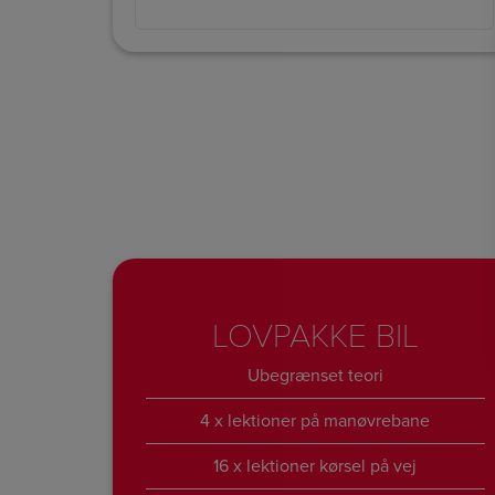
LOVPAKKE BIL
Ubegrænset teori
4 x lektioner på manøvrebane
16 x lektioner kørsel på vej