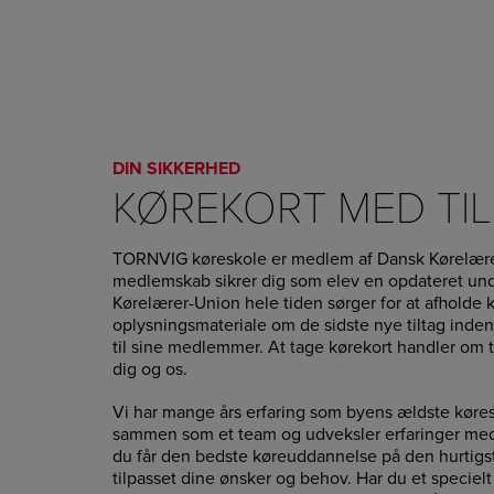
DIN SIKKERHED
KØREKORT MED TIL
TORNVIG køreskole er medlem af Dansk Kørelære
medlemskab sikrer dig som elev en opdateret und
Kørelærer-Union hele tiden sørger for at afholde
oplysningsmateriale om de sidste nye tiltag inde
til sine medlemmer. At tage kørekort handler om 
dig og os.
Vi har mange års erfaring som byens ældste køres
sammen som et team og udveksler erfaringer med h
du får den bedste køreuddannelse på den hurtigst
tilpasset dine ønsker og behov. Har du et specielt