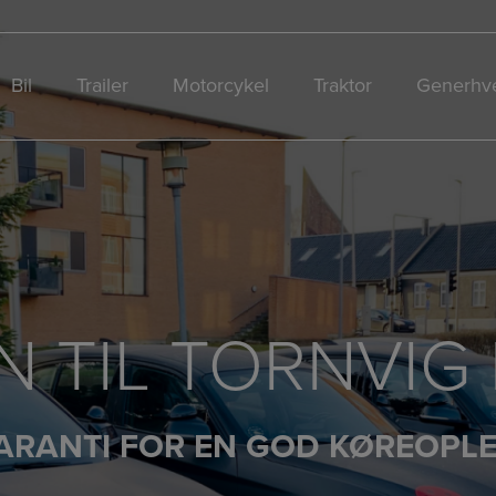
Bil
Trailer
Motorcykel
Traktor
Generhve
 TIL TORNVIG
ARANTI FOR EN GOD KØREOPL