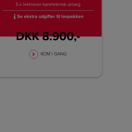
5 x lektioner køreteknisk anlæg
Se ekstra udgifter til lovpakken
DKK 8.900,-
KOM I GANG