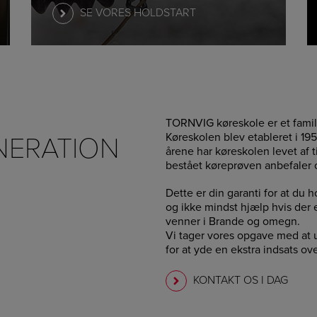
SE VORES HOLDSTART
TORNVIG køreskole er et famil
ENERATION
Køreskolen blev etableret i 195
årene har køreskolen levet af t
bestået køreprøven anbefaler 
Dette er din garanti for at du
og ikke mindst hjælp hvis der e
venner i Brande og omegn.
Vi tager vores opgave med at u
for at yde en ekstra indsats o
KONTAKT OS I DAG