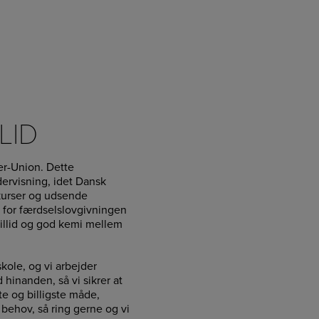
LID
r-Union. Dette
ervisning, idet Dansk
 kurser og udsende
n for færdselslovgivningen
tillid og god kemi mellem
kole, og vi arbejder
inanden, så vi sikrer at
e og billigste måde,
 behov, så ring gerne og vi