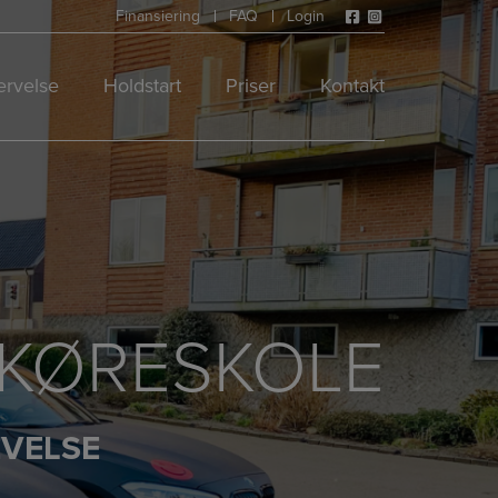
Finansiering
FAQ
Login
rvelse
Holdstart
Priser
Kontakt
 KØRESKOLE
EVELSE