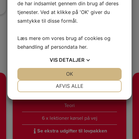
de har indsamlet gennem din brug af deres
tjenester. Ved at klikke på 'OK' giver du
samtykke til disse formål.
Læs mere om vores brug af cookies og
behandling af persondata
her
.
PR. 1. JANUAR 2025
VORES PRISER
VIS
DETALJER
JA
NEJ
OK
JA
NEJ
NØDVENDIGE
PRÆFERENCER
AFVIS ALLE
LOVPAKKE TRAILER
JA
NEJ
JA
NEJ
Teori
MARKETING
STATISTIK
6 x lektioner kørsel på vej
Se ekstra udgifter til lovpakken